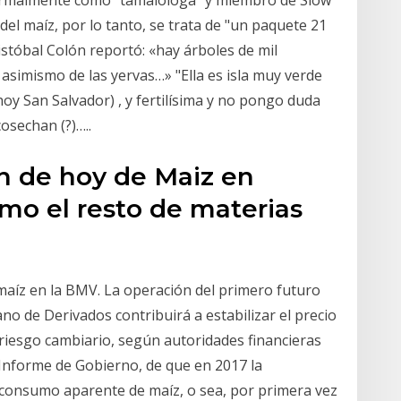
ormalmente como "tamalóloga" y miembro de Slow
a del maíz, por lo tanto, se trata de "un paquete 21
stóbal Colón reportó: «hay árboles de mil
 asimismo de las yervas…» "Ella es isla muy verde
oy San Salvador) , y fertilísima y no pongo duda
osechan (?)…..
ón de hoy de Maiz en
mo el resto de materias
maíz en la BMV. La operación del primero futuro
o de Derivados contribuirá a estabilizar el precio
riesgo cambiario, según autoridades financieras
V Informe de Gobierno, de que en 2017 la
l consumo aparente de maíz, o sea, por primera vez