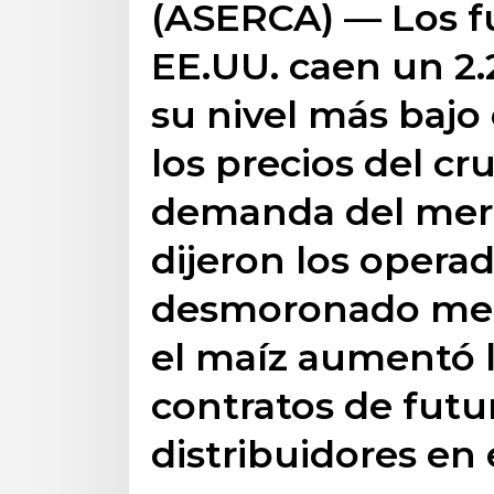
(ASERCA) — Los f
EE.UU. caen un 2.
su nivel más bajo 
los precios del c
demanda del merc
dijeron los opera
desmoronado merc
el maíz aumentó l
contratos de futu
distribuidores en 